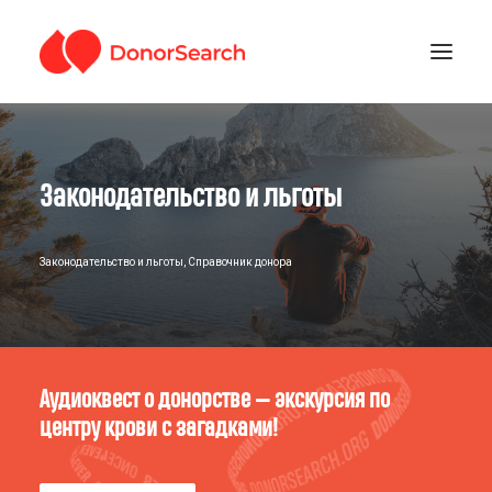
РУБРИКИ
Законодательство и льготы
ЗАРЕГИСТРИРОВАТЬСЯ
ПОДДЕРЖАТЬ ПРОЕКТ
ГДЕ СДАТЬ КРОВЬ
Законодательство и льготы
,
Справочник донора
Аудиоквест о донорстве — экскурсия по
центру крови с загадками!