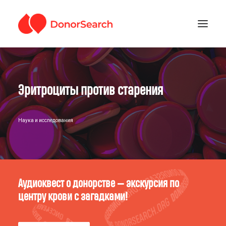
РУБРИКИ
Эритроциты против старения
ЗАРЕГИСТРИРОВАТЬСЯ
ПОДДЕРЖАТЬ ПРОЕКТ
ГДЕ СДАТЬ КРОВЬ
Наука и исследования
Аудиоквест о донорстве — экскурсия по
центру крови с загадками!