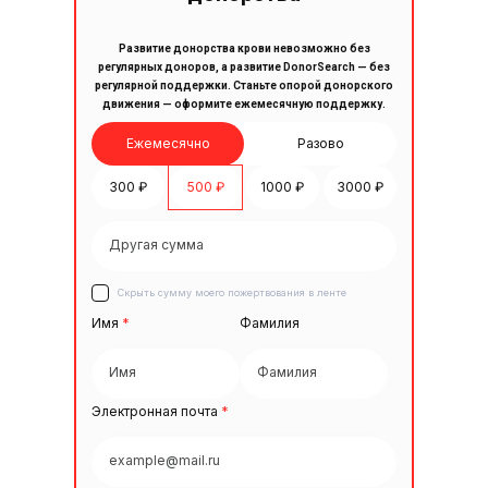
Развитие донорства крови невозможно без
регулярных доноров, а развитие DonorSearch — без
регулярной поддержки. Станьте опорой донорского
движения — оформите ежемесячную поддержку.
Ежемесячно
Разово
300 ₽
500 ₽
1000 ₽
3000 ₽
Скрыть сумму моего пожертвования в ленте
Имя
*
Фамилия
Электронная почта
*