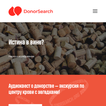
РУБРИКИ
Истина в вине?
ЗАРЕГИСТРИРОВАТЬСЯ
ПОДДЕРЖАТЬ ПРОЕКТ
ГДЕ СДАТЬ КРОВЬ
Наука и исследования
Аудиоквест о донорстве — экскурсия по
центру крови с загадками!