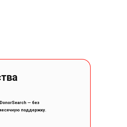
ства
DonorSearch — без
месячную поддержку.