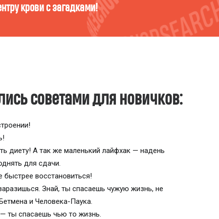
крови? Пройди тест и узнай!
ись советами для новичков:
строении!
ь!
ь диету! А так же маленький лайфхак — надень
однять для сдачи.
е быстрее восcтановиться!
 заразишься. Знай, ты спасаешь чужую жизнь, не
Бетмена и Человека-Паука.
й — ты спасаешь чью то жизнь.