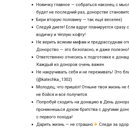
Новичку главное — собраться наконец с мысля
будет не последний раз, донорстве станови
Бери вторую половину — так ещё веселее)
Следуй диете! Если вдруг планируется сразу
водичку и тёплую кофту!
Не верить всяким мифам и предрассудкам отн
Донорство — это безопасно, и даже полезно!
Ответственно отнесись к подготовке к донац
Каждый из доноров очень важен.
Не накручивать себя и не переживать! Это бл
(@katechka_1302)
Молодец, что пришёл! Отныне твоя жизнь не 
не бойся и всё получится.
Попробуй сходить на донацию в День донора
проникнешься духом братства с другими доно
с первого похода!
Дарить жизнь — не страшно
Следи за здор