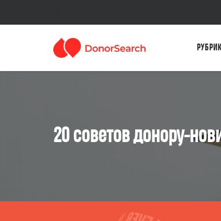
sdf
РУБРИ
20 советов донору-нов