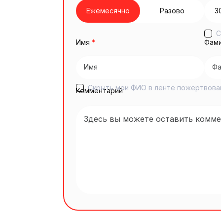
Ежемесячно
Разово
3
С
Имя
*
Фам
Скрыть мои ФИО в ленте пожертвова
Комментарий