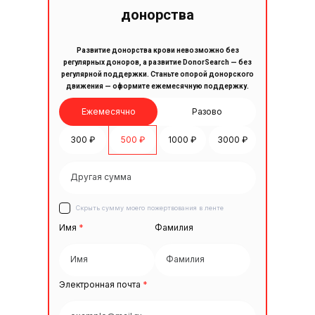
донорства
Развитие донорства крови невозможно без
регулярных доноров, а развитие DonorSearch — без
регулярной поддержки. Станьте опорой донорского
движения — оформите ежемесячную поддержку.
Ежемесячно
Разово
300 ₽
500 ₽
1000 ₽
3000 ₽
Скрыть сумму моего пожертвования в ленте
Имя
*
Фамилия
Электронная почта
*