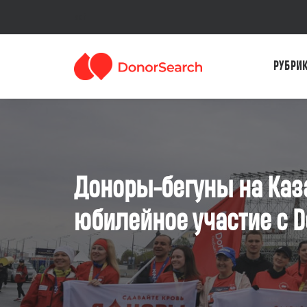
sdf
РУБРИ
Доноры-бегуны на Каз
юбилейное участие с D