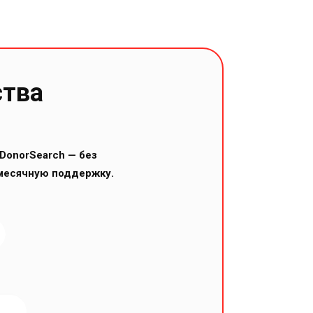
ства
DonorSearch — без
месячную поддержку.