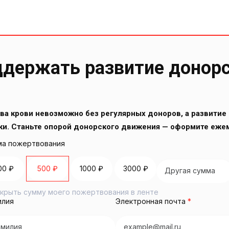
держать развитие донор
ва крови невозможно без регулярных доноров, а развитие 
ки. Станьте опорой донорского движения — оформите еже
а пожертвования
00 ₽
500 ₽
1000 ₽
3000 ₽
крыть сумму моего пожертвования в ленте
илия
Электронная почта
*