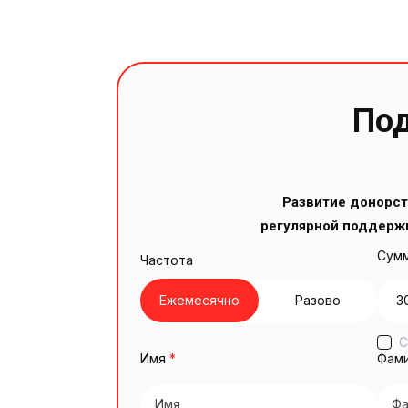
Под
Развитие донорст
регулярной поддерж
Сумм
Частота
Ежемесячно
Разово
3
С
Имя
*
Фам