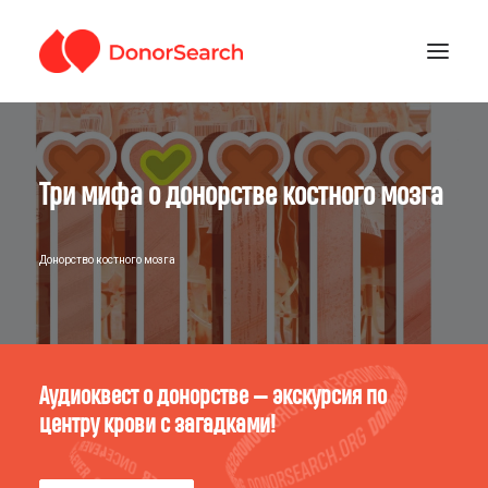
РУБРИКИ
Три мифа о донорстве костного мозга
ЗАРЕГИСТРИРОВАТЬСЯ
ПОДДЕРЖАТЬ ПРОЕКТ
ГДЕ СДАТЬ КРОВЬ
Донорство костного мозга
Аудиоквест о донорстве — экскурсия по
центру крови с загадками!