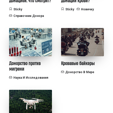
донацией: что смотрят?
донации крови?
Sticky
Sticky
Новичку
Справочник Донора
Донорство против
Кровавые байкеры
мигрени
Донорство В Мире
Наука И Исследования