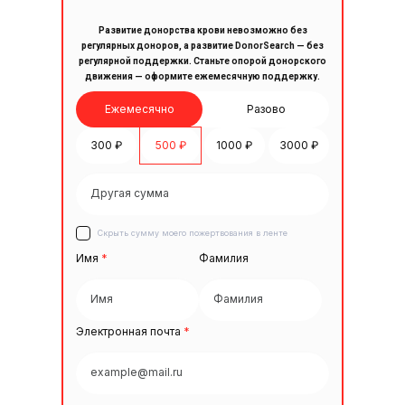
Развитие донорства крови невозможно без
регулярных доноров, а развитие DonorSearch — без
регулярной поддержки. Станьте опорой донорского
движения — оформите ежемесячную поддержку.
Ежемесячно
Разово
300 ₽
500 ₽
1000 ₽
3000 ₽
Скрыть сумму моего пожертвования в ленте
Имя
*
Фамилия
Электронная почта
*