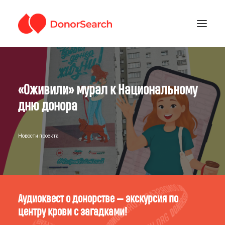
РУБРИКИ
«Оживили» мурал к Национальному
ЗАРЕГИСТРИРОВАТЬСЯ
ПОДДЕРЖАТЬ ПРОЕКТ
дню донора
ГДЕ СДАТЬ КРОВЬ
Новости проекта
Аудиоквест о донорстве — экскурсия по
центру крови с загадками!