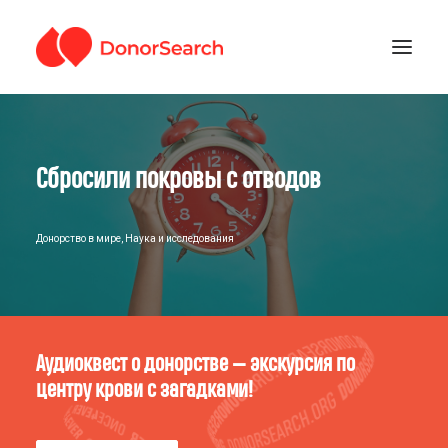
РУБРИКИ
Сбросили покровы с отводов
ЗАРЕГИСТРИРОВАТЬСЯ
ПОДДЕРЖАТЬ ПРОЕКТ
ГДЕ СДАТЬ КРОВЬ
Донорство в мире
,
Наука и исследования
Аудиоквест о донорстве — экскурсия по
центру крови с загадками!