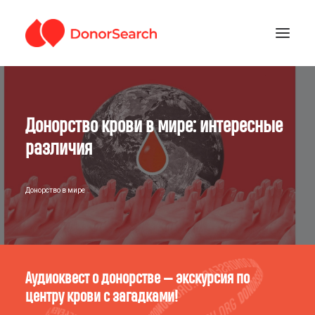
РУБРИКИ
Донорство крови в мире: интересные
ЗАРЕГИСТРИРОВАТЬСЯ
ПОДДЕРЖАТЬ ПРОЕКТ
различия
ГДЕ СДАТЬ КРОВЬ
Донорство в мире
Аудиоквест о донорстве — экскурсия по
центру крови с загадками!