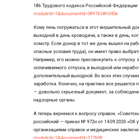
186 Трудового кодекса Российской Федерации
moduleId=1&documentId=389763#h5456
Кому лень погружаться в этот внушительный док
выходной в день кроводачи, а также в день, к
осмотр. Если донор в тот же день вышел на раб
опасные условия труда), он имеет право выбра
Например, его можно присовокупить к отпуску. 
оплачиваемого отпуска, в выходной или нерабо
дополнительный выходной. Во всех этих случая
заработка. Конечно, на практике все решается 
— довольно серьезный документ, за соблюден
надзорные органы.
А теперь вернемся к вопросу справок. «Советск
российский — приказ № 972н от 14.09.2020 «О
организациями справок и медицинских заключ
moduleId=1&documentId=377608