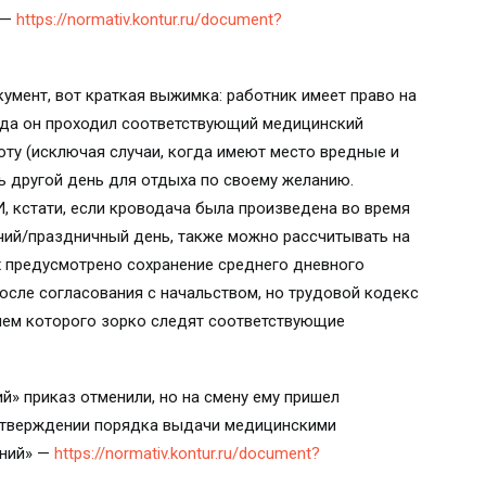
 —
https://normativ.kontur.ru/document?
умент, вот краткая выжимка: работник имеет право на
огда он проходил соответствующий медицинский
оту (исключая случаи, когда имеют место вредные и
ть другой день для отдыха по своему желанию.
И, кстати, если кроводача была произведена во время
чий/праздничный день, также можно рассчитывать на
х предусмотрено сохранение среднего дневного
после согласования с начальством, но трудовой кодекс
ием которого зорко следят соответствующие
ий» приказ отменили, но на смену ему пришел
б утверждении порядка выдачи медицинскими
ений» —
https://normativ.kontur.ru/document?