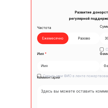
Развитие донорст
регулярной поддерж
Сумм
Частота
Ежемесячно
Разово
3
С
Имя
*
Фам
Скрыть мои ФИО в ленте пожертвова
Комментарий