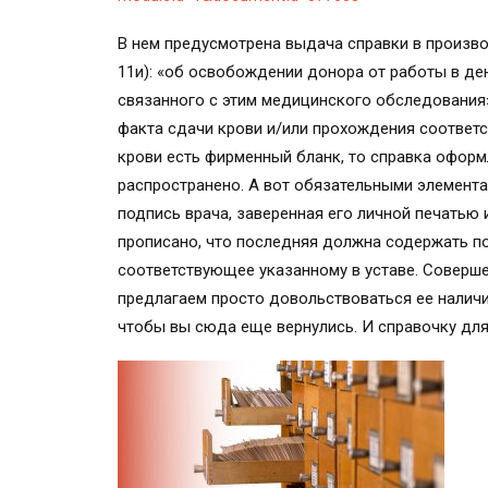
В нем предусмотрена выдача справки в произвол
11и): «об освобождении донора от работы в ден
связанного с этим медицинского обследования»
факта сдачи крови и/или прохождения соответ
крови есть фирменный бланк, то справка оформл
распространено. А вот обязательными элемент
подпись врача, заверенная его личной печатью
прописано, что последняя должна содержать п
соответствующее указанному в уставе. Совершен
предлагаем просто довольствоваться ее наличие
чтобы вы сюда еще вернулись. И справочку для