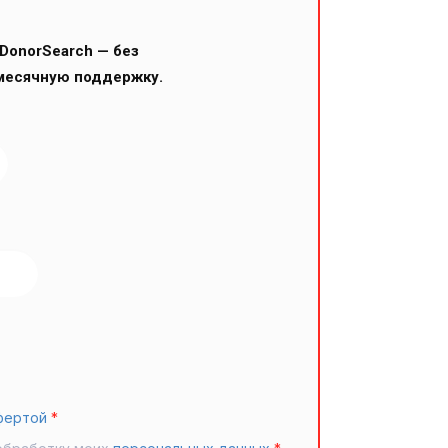
DonorSearch — без
месячную поддержку.
фертой
*