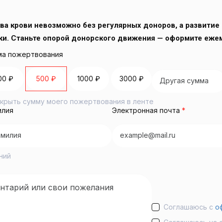
ва крови невозможно без регулярных доноров, а развитие 
ки. Станьте опорой донорского движения — оформите еже
а пожертвования
00 ₽
500 ₽
1000 ₽
3000 ₽
крыть сумму моего пожертвования в ленте
илия
Электронная почта
*
ний
Соглашаюсь с
о