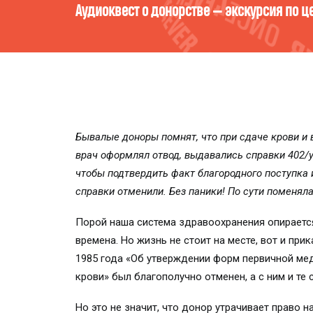
Кто ты есть в мире компонентов крови?
Бывалые доноры помнят, что при сдаче крови и 
врач оформлял отвод, выдавались справки 402/у
чтобы подтвердить факт благородного поступка 
справки отменили. Без паники! По сути поменял
Порой наша система здравоохранения опирается
времена. Но жизнь не стоит на месте, вот и пр
1985 года «Об утверждении форм первичной м
крови» был благополучно отменен, а с ним и те 
Но это не значит, что донор утрачивает право н