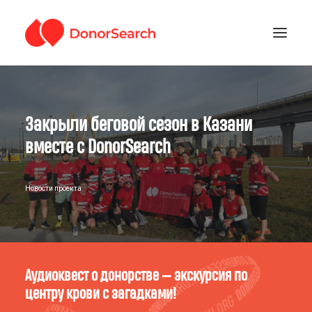
РУБРИКИ
Закрыли беговой сезон в Казани
ЗАРЕГИСТРИРОВАТЬСЯ
ПОДДЕРЖАТЬ ПРОЕКТ
вместе с DonorSearch
ГДЕ СДАТЬ КРОВЬ
Новости проекта
Аудиоквест о донорстве — экскурсия по
центру крови с загадками!