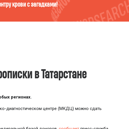
ойди тест и узнай!
рописки в Татарстане
бых регионах.
ико-диагностическом центре (МКДЦ) можно сдать
федеральной базой доноров,
сообщает
пресс-служба