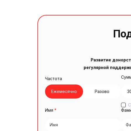
Под
Развитие донорст
регулярной поддерж
Сумм
Частота
Ежемесячно
Разово
3
С
Имя
*
Фам