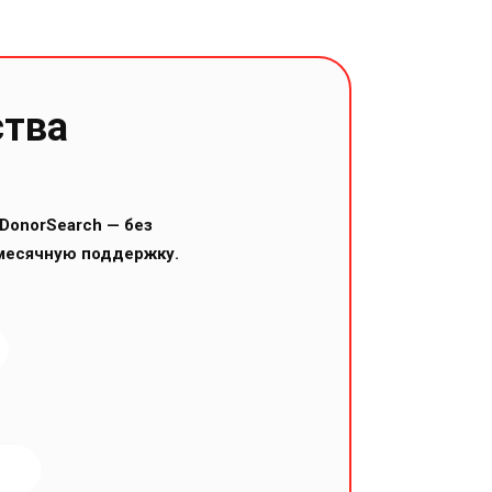
ства
DonorSearch — без
месячную поддержку.