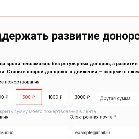
держать развитие донор
ва крови невозможно без регулярных доноров, а развитие 
ки. Станьте опорой донорского движения — оформите еже
а пожертвования
00 ₽
500 ₽
1000 ₽
3000 ₽
крыть сумму моего пожертвования в ленте
илия
Электронная почта
*