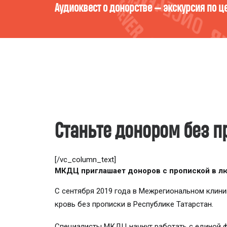
Кто ты есть в мире компонентов крови? Пр
Станьте донором без п
[/vc_column_text]
МКДЦ приглашает доноров с пропиской в лю
С сентября 2019 года в Межрегиональном клин
кровь без прописки в Республике Татарстан.
Специалисты МКДЦ начнут работать с единой 