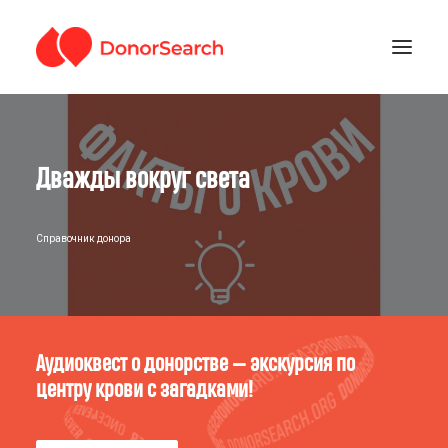
РУБРИКИ
Дважды вокруг света
ЗАРЕГИСТРИРОВАТЬСЯ
ПОДДЕРЖАТЬ ПРОЕКТ
ГДЕ СДАТЬ КРОВЬ
Справочник донора
Аудиоквест о донорстве — экскурсия по
центру крови с загадками!