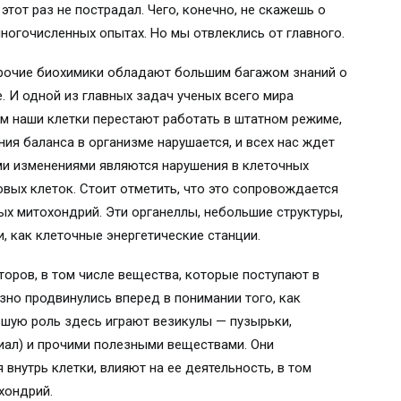
этот раз не пострадал. Чего, конечно, не скажешь о
огочисленных опытах. Но мы отвлеклись от главного.
 прочие биохимики обладают большим багажом знаний о
е. И одной из главных задач ученых всего мира
ем наши клетки перестают работать в штатном режиме,
ия баланса в организме нарушается, и всех нас ждет
ми изменениями являются нарушения в клеточных
овых клеток. Стоит отметить, что это сопровождается
ых митохондрий. Эти органеллы, небольшие структуры,
, как клеточные энергетические станции.
оров, в том числе вещества, которые поступают в
езно продвинулись вперед в понимании того, как
ьшую роль здесь играют везикулы — пузырьки,
иал) и прочими полезными веществами. Они
 внутрь клетки, влияют на ее деятельность, в том
хондрий.