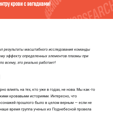
то ты есть в мире компонентов крови? Пройди тест и узн
вал результаты масштабного исследования команды
ему эффекту определенных элементов плазмы при
о всему, это реально работает!
о влиять на тех, кто уже в годах, не нова. Мы как-то
кими кровавыми историями. Интересно, что
рсонажей прошлого было в целом верным — если не
 наше время группа ученых из Поднебесной провела