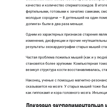
качество и количество сперматозоидов. В итог
фертильными, готовыми к зачатию самками, смо
молодые сородичи — 8 детенышей на один поме
допинга» были в два раза меньше.
Одним из характерных признаков старения явля
изменения, дисфункции и прочие неутешительны
результаты эхокардиографии старых мышей ста
Частая проблема пожилых мышей (как и у людей
становятся более хрупкими. Компьютерная томо
везикул структура кости восстанавливалась, ст
Наконец, ученые с помощью магнитно-резонанс
сказывается на мозге. У старых мышей тоже быв
как гиппокамп и кора головного мозга. Инъекци
Доказано экспериментально 