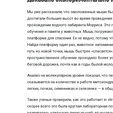
Мы уже рассказали, что омоложенные мыши был
достигали больших высот во время проведения 
прохождении водного лабиринта Морриса. Это 
обучения и памяти у животных. Мышь погружают
платформа для спасения. Ее не видно, потому ч
Найдя платформу один раз, животное запоминае
путь из новой точки, мышь быстрее «спасается»
пространственное обучение проходило более у
беговой дорожке, почти как в годы былой моло
Анализ на молекулярном уровне показал, что п
сказывается на количестве и работе митохондрий
легких, почках, семенниках и селезенке — в общ
Также ученые проверили, как это работает in vitr
скорее всего это была круглая лабораторная п
развивалась клеточная линия мышей, её иссле