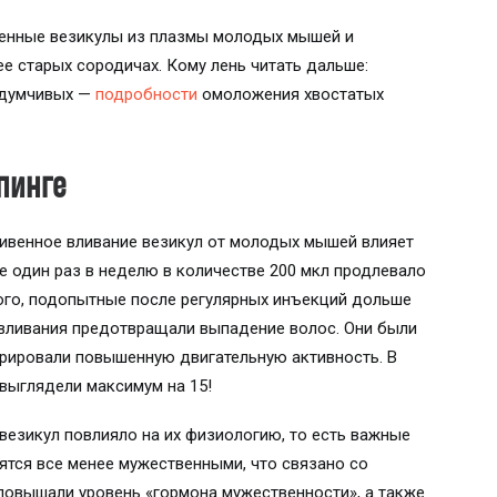
венные везикулы из плазмы молодых мышей и
ее старых сородичах. Кому лень читать дальше:
вдумчивых —
подробности
омоложения хвостатых
пинге
ривенное вливание везикул от молодых мышей влияет
 один раз в неделю в количестве 200 мкл продлевало
того, подопытные после регулярных инъекций дольше
 вливания предотвращали выпадение волос. Они были
рировали повышенную двигательную активность. В
выглядели максимум на 15!
 везикул повлияло на их физиологию, то есть важные
тся все менее мужественными, что связано со
повышали уровень «гормона мужественности», а также