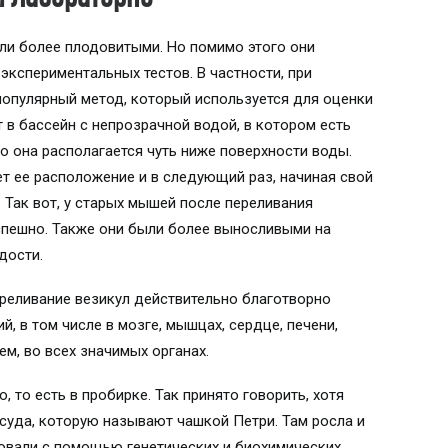
и более плодовитыми. Но помимо этого они
экспериментальных тестов. В частности, при
популярный метод, который используется для оценки
 в бассейн с непрозрачной водой, в котором есть
то она располагается чуть ниже поверхности воды.
т ее расположение и в следующий раз, начиная свой
. Так вот, у старых мышей после переливания
спешно. Также они были более выносливыми на
дости.
ереливание везикул действительно благотворно
, в том числе в мозге, мышцах, сердце, печени,
ем, во всех значимых органах.
o, то есть в пробирке. Так принято говорить, хотя
осуда, которую называют чашкой Петри. Там росла и
довали с помощью генетических и биохимических