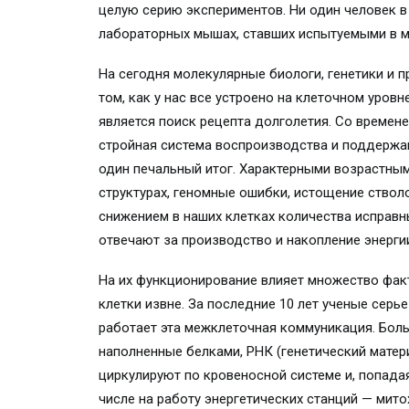
целую серию экспериментов. Ни один человек в 
лабораторных мышах, ставших испытуемыми в мн
На сегодня молекулярные биологи, генетики и
том, как у нас все устроено на клеточном уровн
является поиск рецепта долголетия. Со времен
стройная система воспроизводства и поддержан
один печальный итог. Характерными возрастны
структурах, геномные ошибки, истощение ствол
снижением в наших клетках количества исправн
отвечают за производство и накопление энергии
На их функционирование влияет множество факт
клетки извне. За последние 10 лет ученые серь
работает эта межклеточная коммуникация. Бол
наполненные белками, РНК (генетический матер
циркулируют по кровеносной системе и, попадая
числе на работу энергетических станций — мито