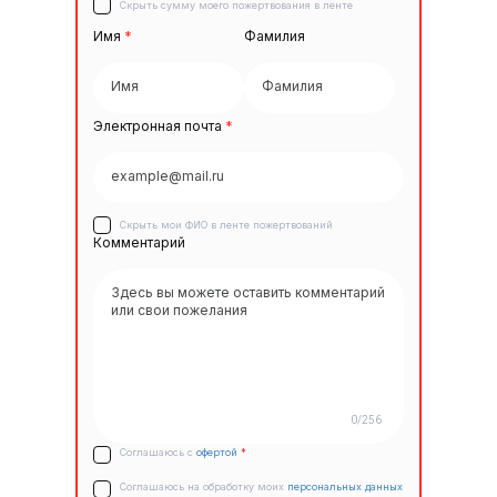
Скрыть сумму моего пожертвования в ленте
Имя
*
Фамилия
Электронная почта
*
Скрыть мои ФИО в ленте пожертвований
Комментарий
0/256
Соглашаюсь с
офертой
*
Соглашаюсь на обработку моих
персональных данных