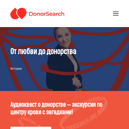
РУБРИКИ
От любви до донорства
ЗАРЕГИСТРИРОВАТЬСЯ
ПОДДЕРЖАТЬ ПРОЕКТ
ГДЕ СДАТЬ КРОВЬ
Истории
Аудиоквест о донорстве — экскурсия по
центру крови с загадками!