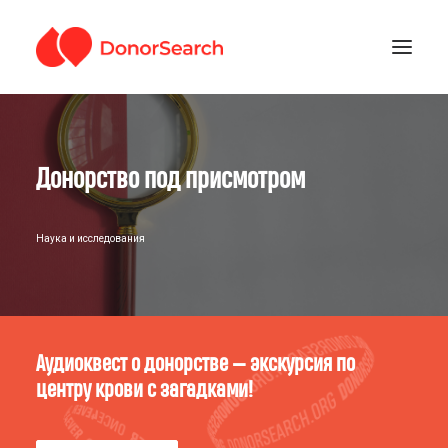
РУБРИКИ
Донорство под присмотром
ЗАРЕГИСТРИРОВАТЬСЯ
ПОДДЕРЖАТЬ ПРОЕКТ
ГДЕ СДАТЬ КРОВЬ
Наука и исследования
Аудиоквест о донорстве — экскурсия по
центру крови с загадками!