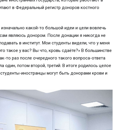
дане иностранных государств, которые работают в
ступают в Федеральный регистр доноров костного
: изначально какой-то большой идеи и цели вовлечь
 сам являюсь донором. После донации я никогда не
подавать в институт. Мои студенты видели, что у меня
это такое у вас? Вы что, кровь сдаёте?» В большинстве
Как-то раз после очередного такого вопроса-ответа
а один, потом второй, третий. В итоге родилось целое
о студенты-иностранцы могут быть донорами крови и