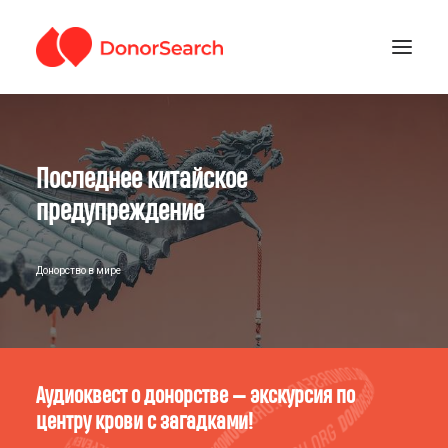
РУБРИКИ
Последнее китайское
ЗАРЕГИСТРИРОВАТЬСЯ
ПОДДЕРЖАТЬ ПРОЕКТ
предупреждение
ГДЕ СДАТЬ КРОВЬ
Донорство в мире
Аудиоквест о донорстве — экскурсия по
центру крови с загадками!