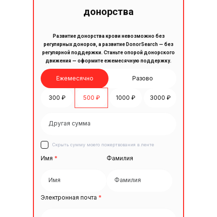
донорства
Развитие донорства крови невозможно без
регулярных доноров, а развитие DonorSearch — без
регулярной поддержки. Станьте опорой донорского
движения — оформите ежемесячную поддержку.
Ежемесячно
Разово
300 ₽
500 ₽
1000 ₽
3000 ₽
Скрыть сумму моего пожертвования в ленте
Имя
*
Фамилия
Электронная почта
*