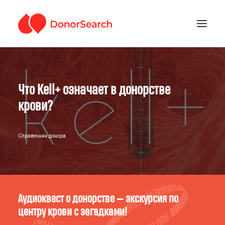
РУБРИКИ
Что Kell+ означает в донорстве
ЗАРЕГИСТРИРОВАТЬСЯ
ПОДДЕРЖАТЬ ПРОЕКТ
крови?
ГДЕ СДАТЬ КРОВЬ
Справочник донора
Аудиоквест о донорстве — экскурсия по
центру крови с загадками!